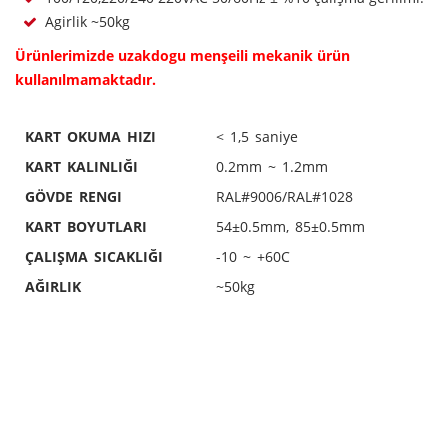
Agirlik ~50kg
Ürünlerimizde uzakdogu menşeili mekanik ürün
kullanılmamaktadır.
KART OKUMA HIZI
< 1,5 saniye
KART KALINLIĞI
0.2mm ~ 1.2mm
GÖVDE RENGI
RAL#9006/RAL#1028
KART BOYUTLARI
54±0.5mm, 85±0.5mm
ÇALIŞMA SICAKLIĞI
-10 ~ +60C
AĞIRLIK
~50kg