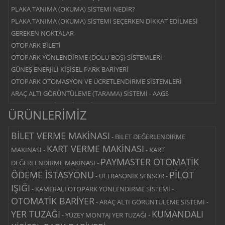
PLAKA TANIMA (OKUMA) SİSTEMİ NEDİR?
PLAKA TANIMA (OKUMA) SİSTEMİ SEÇERKEN DİKKAT EDİLMESİ
GEREKEN NOKTALAR
OTOPARK BİLETİ
OTOPARK YÖNLENDİRME (DOLU-BOŞ) SİSTEMLERİ
GÜNEŞ ENERJİLİ KİŞİSEL PARK BARİYERİ
OTOPARK OTOMASYON VE ÜCRETLENDİRME SİSTEMLERİ
ARAÇ ALTI GÖRÜNTÜLEME (TARAMA) SİSTEMİ - AAGS
OTOPARK BARİYER SİSTEMİ
ÜRÜNLERİMİZ
YOL KESİCİ - BLOK BARİYER SİSTEMİ
MANTAR BARİYER SİSTEMİ
BİLET VERME MAKİNASI
-
BİLET DEĞERLENDİRME
MERKEZİ ÖDEMELİ SİSTEM
KART VERME MAKİNASI
MAKİNASI
-
-
KART
ÇIKIŞ ÖDEMELİ SİSTEM
PAYMASTER OTOMATİK
DEĞERLENDİRME MAKİNASI
-
ÖDEME İSTASYONU
PİLOT
-
ULTRASONİK SENSÖR
-
IŞIĞI
-
KAMERALI OTOPARK YÖNLENDİRME SİSTEMİ
-
OTOMATİK BARİYER
-
ARAÇ ALTI GÖRÜNTÜLEME SİSTEMİ
-
YER TUZAĞI
KUMANDALI
-
YÜZEY MONTAJ YER TUZAĞI
-