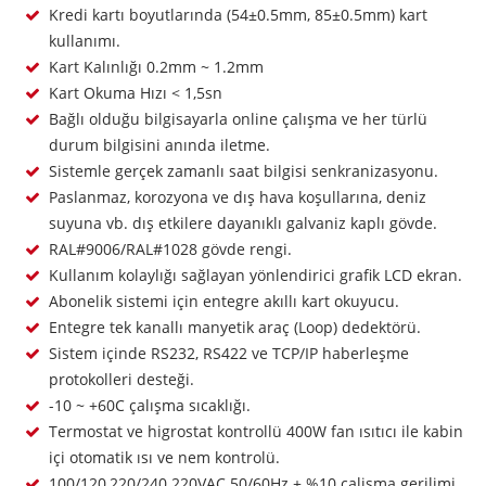
Kredi kartı boyutlarında (54±0.5mm, 85±0.5mm) kart
kullanımı.
Kart Kalınlığı 0.2mm ~ 1.2mm
Kart Okuma Hızı < 1,5sn
Bağlı olduğu bilgisayarla online çalışma ve her türlü
durum bilgisini anında iletme.
Sistemle gerçek zamanlı saat bilgisi senkranizasyonu.
Paslanmaz, korozyona ve dış hava koşullarına, deniz
suyuna vb. dış etkilere dayanıklı galvaniz kaplı gövde.
RAL#9006/RAL#1028 gövde rengi.
Kullanım kolaylığı sağlayan yönlendirici grafik LCD ekran.
Abonelik sistemi için entegre akıllı kart okuyucu.
Entegre tek kanallı manyetik araç (Loop) dedektörü.
Sistem içinde RS232, RS422 ve TCP/IP haberleşme
protokolleri desteği.
-10 ~ +60C çalışma sıcaklığı.
Termostat ve higrostat kontrollü 400W fan ısıtıcı ile kabin
içi otomatik ısı ve nem kontrolü.
100/120,220/240 220VAC 50/60Hz ± %10 çalişma gerilimi.