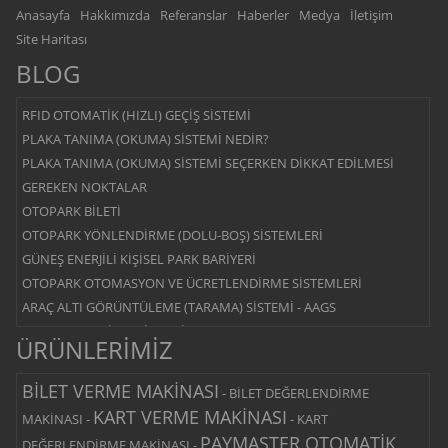
Anasayfa
Hakkımızda
Referanslar
Haberler
Medya
İletişim
Site Haritası
BLOG
RFID OTOMATİK (HIZLI) GEÇİŞ SİSTEMİ
PLAKA TANIMA (OKUMA) SİSTEMİ NEDİR?
PLAKA TANIMA (OKUMA) SİSTEMİ SEÇERKEN DİKKAT EDİLMESİ
GEREKEN NOKTALAR
OTOPARK BİLETİ
OTOPARK YÖNLENDİRME (DOLU-BOŞ) SİSTEMLERİ
GÜNEŞ ENERJİLİ KİŞİSEL PARK BARİYERİ
OTOPARK OTOMASYON VE ÜCRETLENDİRME SİSTEMLERİ
ARAÇ ALTI GÖRÜNTÜLEME (TARAMA) SİSTEMİ - AAGS
OTOPARK BARİYER SİSTEMİ
ÜRÜNLERİMİZ
YOL KESİCİ - BLOK BARİYER SİSTEMİ
MANTAR BARİYER SİSTEMİ
BİLET VERME MAKİNASI
-
BİLET DEĞERLENDİRME
MERKEZİ ÖDEMELİ SİSTEM
KART VERME MAKİNASI
MAKİNASI
-
-
KART
ÇIKIŞ ÖDEMELİ SİSTEM
PAYMASTER OTOMATİK
DEĞERLENDİRME MAKİNASI
-