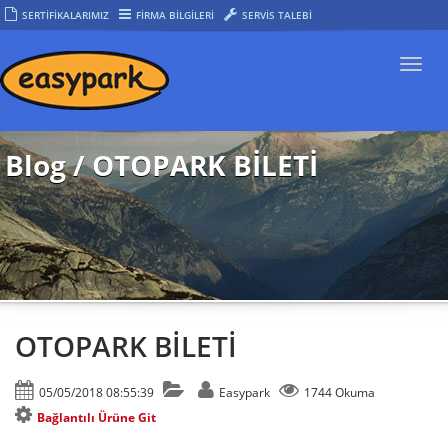
SERTİFİKALARIMIZ
FİRMA BİLGİLERİ
SERVİS TALEBİ
Togg
navi
Blog / OTOPARK BİLETİ
OTOPARK BİLETİ
05/05/2018 08:55:39
Easypark
1744 Okuma
Bağlantılı Ürüne Git