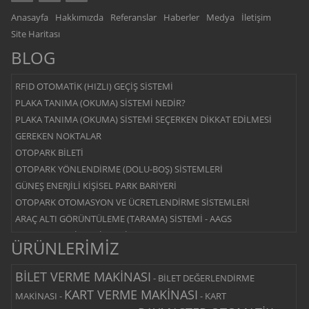
Anasayfa
Hakkımızda
Referanslar
Haberler
Medya
İletişim
Site Haritası
BLOG
RFID OTOMATİK (HIZLI) GEÇİŞ SİSTEMİ
PLAKA TANIMA (OKUMA) SİSTEMİ NEDİR?
PLAKA TANIMA (OKUMA) SİSTEMİ SEÇERKEN DİKKAT EDİLMESİ
GEREKEN NOKTALAR
OTOPARK BİLETİ
OTOPARK YÖNLENDİRME (DOLU-BOŞ) SİSTEMLERİ
GÜNEŞ ENERJİLİ KİŞİSEL PARK BARİYERİ
OTOPARK OTOMASYON VE ÜCRETLENDİRME SİSTEMLERİ
ARAÇ ALTI GÖRÜNTÜLEME (TARAMA) SİSTEMİ - AAGS
OTOPARK BARİYER SİSTEMİ
ÜRÜNLERİMİZ
YOL KESİCİ - BLOK BARİYER SİSTEMİ
MANTAR BARİYER SİSTEMİ
BİLET VERME MAKİNASI
-
BİLET DEĞERLENDİRME
MERKEZİ ÖDEMELİ SİSTEM
KART VERME MAKİNASI
MAKİNASI
-
-
KART
ÇIKIŞ ÖDEMELİ SİSTEM